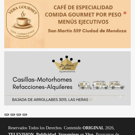
Reservados Todos los Derechos. Contenido
ORIGINAL
2026,
TELEVISION
,
Publicidad, Streamings
en
Vivo,
Programas de