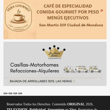
Reservados Todos los Derechos. Contenido
ORIGINAL
2026,
TELEVISION
,
Publicidad, Streamings
en
Vivo,
Programas de