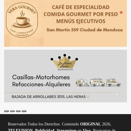
Reservados Todos los Derechos. Contenido
ORIGINAL
2026,
TELEVISION
,
Publicidad, Streamings
en
Vivo,
Programas de