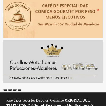
Reservados Todos los Derechos. Contenido
ORIGINAL
2026,
TELEVISION
,
Publicidad, Streamings
en
Vivo,
Programas de