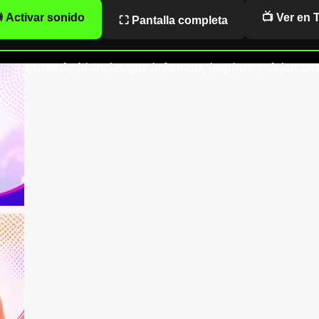
 Activar sonido
📺 Ver en 
⛶ Pantalla completa
onstruyendo historias que informan, inspiran y dejan una