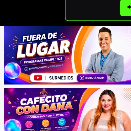

En
Sur Medios
seguimos c