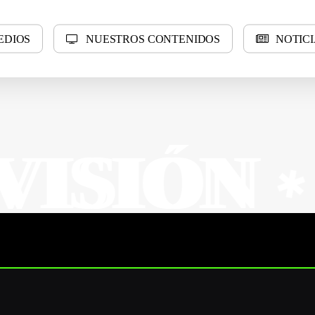
E
D
I
O
S
N
U
E
S
T
R
O
S
C
O
N
T
E
N
I
D
O
S
N
O
T
I
C
I
N
N
SUR 
✱