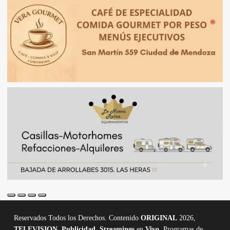
Reservados Todos los Derechos. Contenido
ORIGINAL
2026,
TELEVISION
,
Publicidad, Streamings
en
Vivo,
Programas de