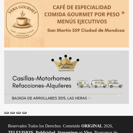
Reservados Todos los Derechos. Contenido
ORIGINAL
2026,
TELEVISION
,
Publicidad, Streamings
en
Vivo,
Programas de