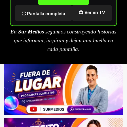
📺 Ver en TV
⛶ Pantalla completa
En
Sur Medios
seguimos construyendo historias
que informan, inspiran y dejan una huella en
cada pantalla.