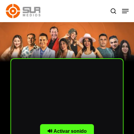
Skip
Men
to
search
main
content
 TELEVISIÓN
✱
🔊 Activar sonido