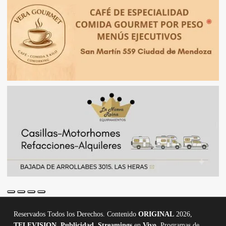
Reservados Todos los Derechos. Contenido
ORIGINAL
2026,
TELEVISION
,
Publicidad, Streamings
en
Vivo,
Programas de