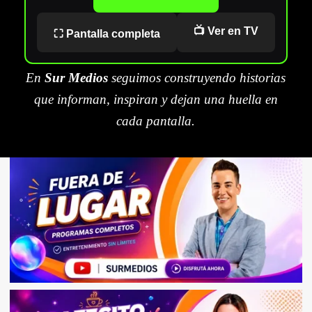
📺 Ver en TV
⛶ Pantalla completa
En
Sur Medios
seguimos construyendo historias
que informan, inspiran y dejan una huella en
cada pantalla.