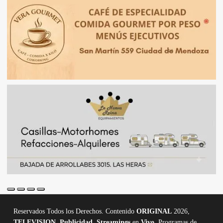
Reservados Todos los Derechos. Contenido
ORIGINAL
2026,
TELEVISION
,
Publicidad, Streamings
en
Vivo,
Programas de