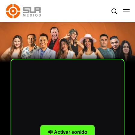
Skip
Men
to
search
main
content
 TELEVISIÓN
✱
🔊 Activar sonido