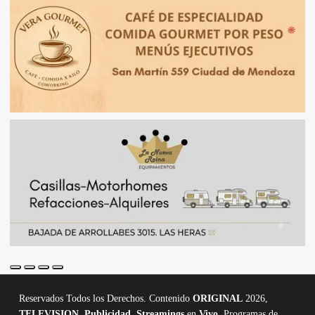
Reservados Todos los Derechos. Contenido
ORIGINAL
2026,
TELEVISION
,
Publicidad, Streamings
en
Vivo,
Programas de