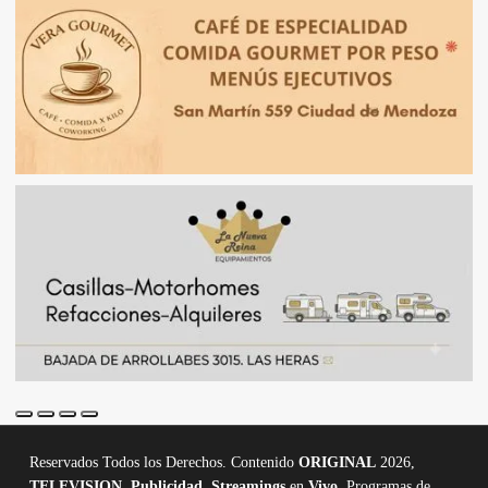
Reservados Todos los Derechos. Contenido
ORIGINAL
2026,
TELEVISION
,
Publicidad, Streamings
en
Vivo,
Programas de