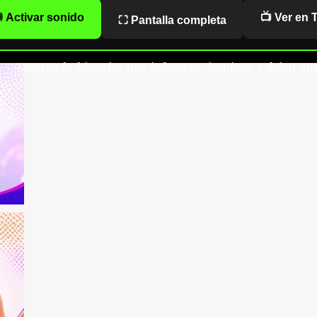
 Activar sonido
📺 Ver en 
⛶ Pantalla completa
onstruyendo historias que informan, inspiran y dejan una