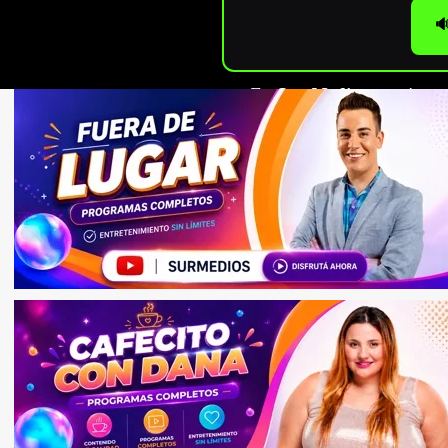

En
Sur Medios
seguimos c