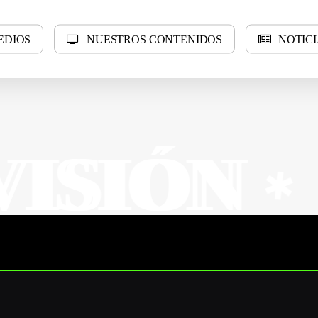
E
D
I
O
S
N
U
E
S
T
R
O
S
C
O
N
T
E
N
I
D
O
S
N
O
T
I
C
I
N
N
SUR 
✱