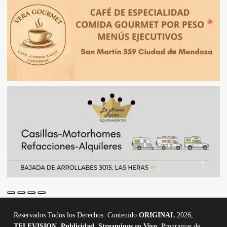
Reservados Todos los Derechos. Contenido
ORIGINAL
2026,
TELEVISION
,
Publicidad, Streamings
en
Vivo,
Programas de