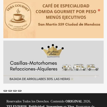
Reservados Todos los Derechos. Contenido
ORIGINAL
2026,
TELEVISION
,
Publicidad, Streamings
en
Vivo,
Programas de