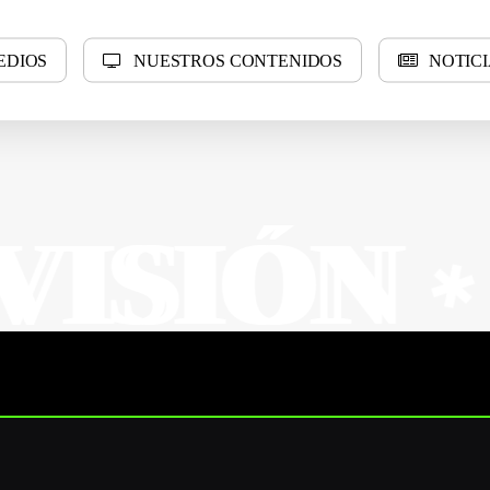
E
D
I
O
S
N
U
E
S
T
R
O
S
C
O
N
T
E
N
I
D
O
S
N
O
T
I
C
I
N
N
SUR 
✱