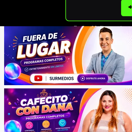

En
Sur Medios
seguimos c