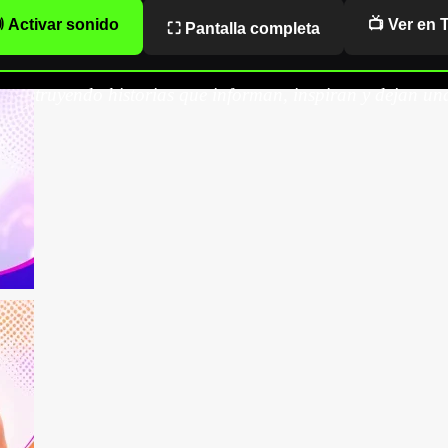
 Activar sonido
📺 Ver en 
⛶ Pantalla completa
onstruyendo historias que informan, inspiran y dejan una