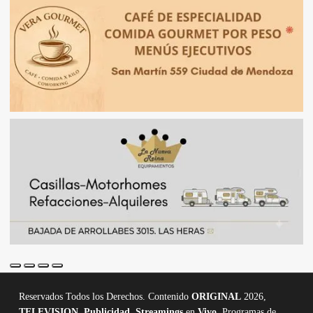
Reservados Todos los Derechos. Contenido
ORIGINAL
2026,
TELEVISION
,
Publicidad, Streamings
en
Vivo,
Programas de