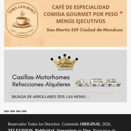
Reservados Todos los Derechos. Contenido
ORIGINAL
2026,
TELEVISION
,
Publicidad, Streamings
en
Vivo,
Programas de