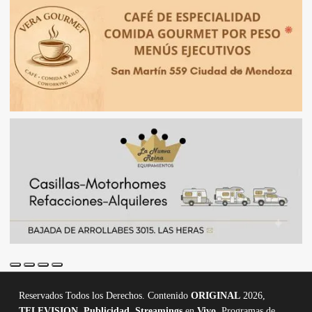
Reservados Todos los Derechos. Contenido
ORIGINAL
2026,
TELEVISION
,
Publicidad, Streamings
en
Vivo,
Programas de