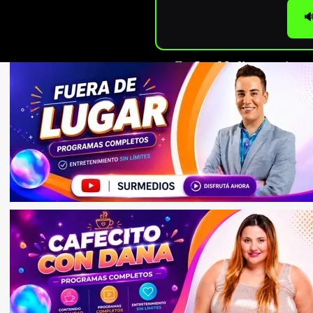

En
Sur Medios
seguimos c