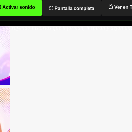
 Activar sonido
📺 Ver en 
⛶ Pantalla completa
onstruyendo historias que informan, inspiran y dejan una