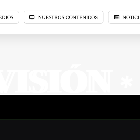
E
D
I
O
S
N
U
E
S
T
R
O
S
C
O
N
T
E
N
I
D
O
S
N
O
T
I
C
I
N
N
SUR 
✱