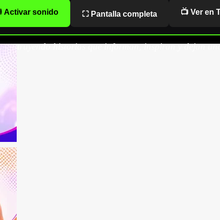
 Activar sonido
📺 Ver en 
⛶ Pantalla completa
onstruyendo historias que informan, inspiran y dejan una