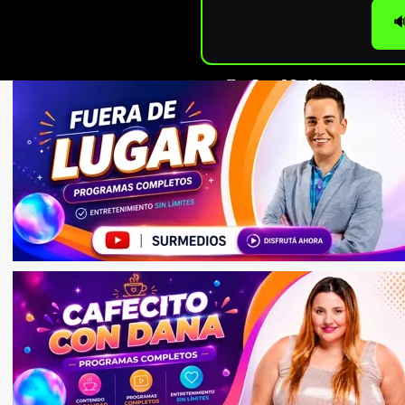

En
Sur Medios
seguimos c