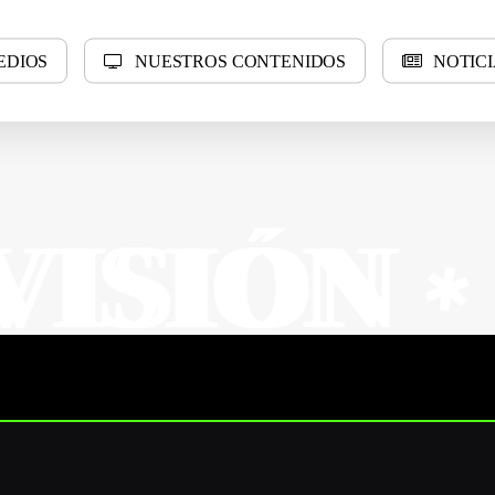
E
D
I
O
S
N
U
E
S
T
R
O
S
C
O
N
T
E
N
I
D
O
S
N
O
T
I
C
I
N
N
SUR 
✱