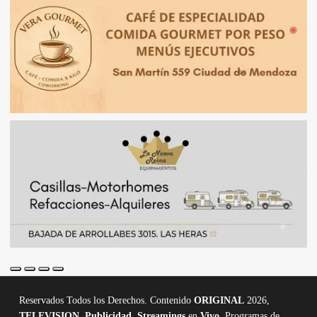
Reservados Todos los Derechos. Contenido
ORIGINAL
2026,
TELEVISION
,
Publicidad, Streamings
en
Vivo,
Programas de