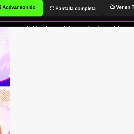
 Activar sonido
📺 Ver en 
⛶ Pantalla completa
onstruyendo historias que informan, inspiran y dejan una