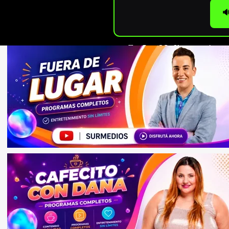

En
Sur Medios
seguimos c