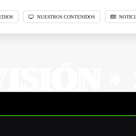
E
D
I
O
S
N
U
E
S
T
R
O
S
C
O
N
T
E
N
I
D
O
S
N
O
T
I
C
I
N
N
SUR 
✱