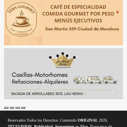
Reservados Todos los Derechos. Contenido
ORIGINAL
2026,
TELEVISION
,
Publicidad, Streamings
en
Vivo,
Programas de