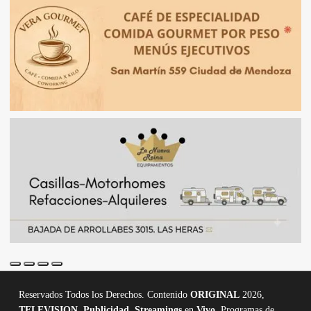
Reservados Todos los Derechos. Contenido
ORIGINAL
2026,
TELEVISION
,
Publicidad, Streamings
en
Vivo,
Programas de