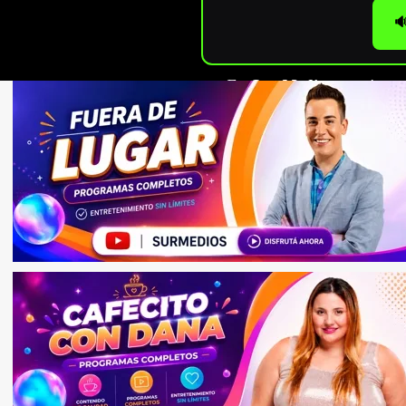

En
Sur Medios
seguimos c