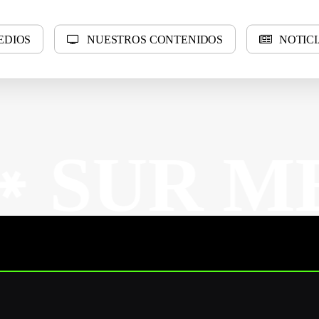
E
D
I
O
S
N
U
E
S
T
R
O
S
C
O
N
T
E
N
I
D
O
S
N
O
T
I
C
I
 MEDIO