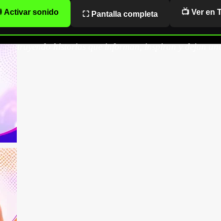
 Activar sonido
📺 Ver en 
⛶ Pantalla completa
onstruyendo historias que informan, inspiran y dejan una