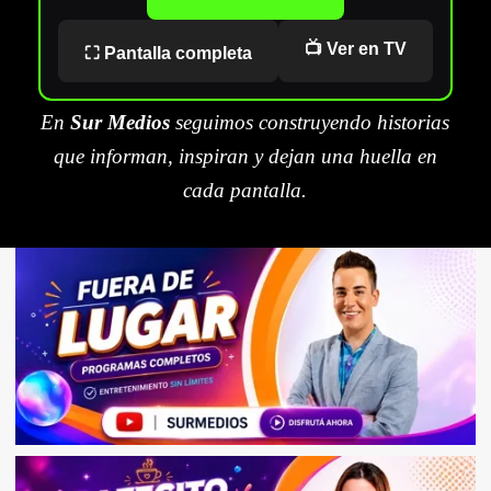
📺 Ver en TV
⛶ Pantalla completa
En
Sur Medios
seguimos construyendo historias
que informan, inspiran y dejan una huella en
cada pantalla.