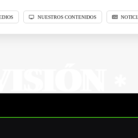
E
D
I
O
S
N
U
E
S
T
R
O
S
C
O
N
T
E
N
I
D
O
S
N
O
T
I
C
I
N
N
SUR 
✱