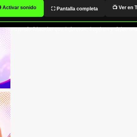
 Activar sonido
📺 Ver en 
⛶ Pantalla completa
onstruyendo historias que informan, inspiran y dejan una