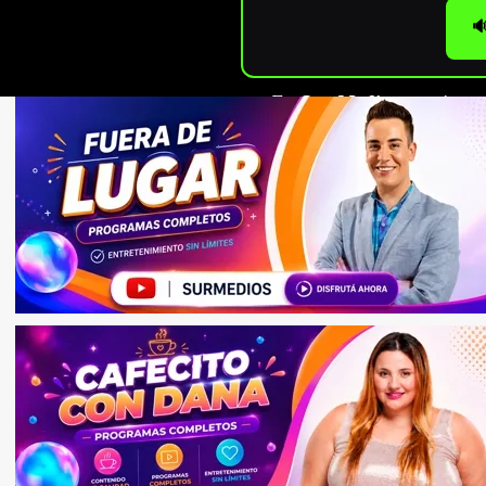

En
Sur Medios
seguimos c