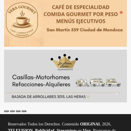
Reservados Todos los Derechos. Contenido
ORIGINAL
2026,
TELEVISION
,
Publicidad, Streamings
en
Vivo,
Programas de