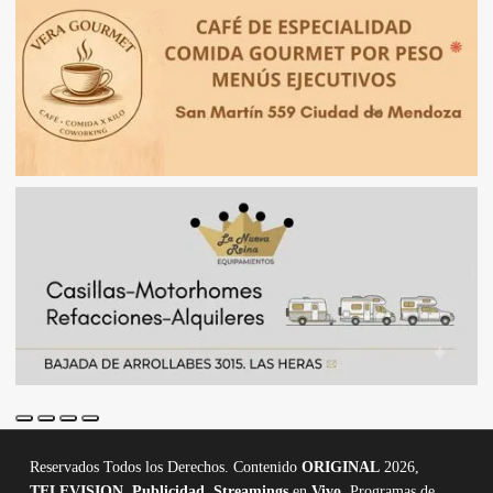
Reservados Todos los Derechos. Contenido
ORIGINAL
2026,
TELEVISION
,
Publicidad, Streamings
en
Vivo,
Programas de