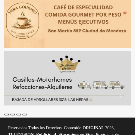
Reservados Todos los Derechos. Contenido
ORIGINAL
2026,
TELEVISION
,
Publicidad, Streamings
en
Vivo,
Programas de