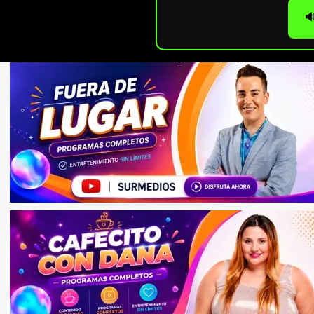

En
Sur Medios
seguimos c