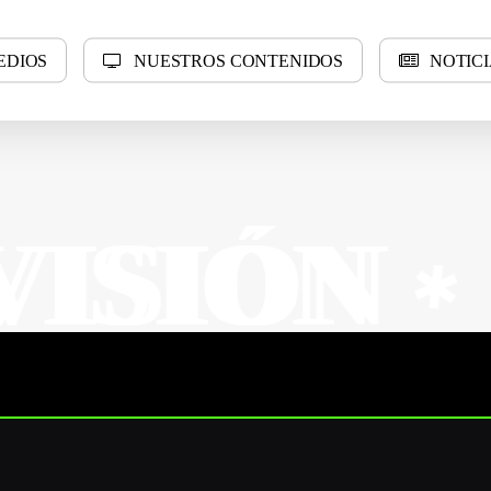
E
D
I
O
S
N
U
E
S
T
R
O
S
C
O
N
T
E
N
I
D
O
S
N
O
T
I
C
I
N
N
SUR 
✱