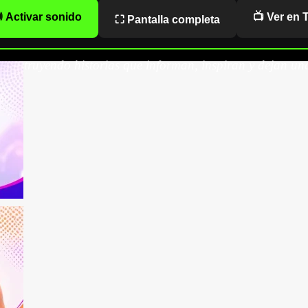
 Activar sonido
📺 Ver en 
⛶ Pantalla completa
onstruyendo historias que informan, inspiran y dejan una