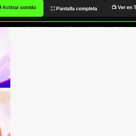
 Activar sonido
📺 Ver en 
⛶ Pantalla completa
onstruyendo historias que informan, inspiran y dejan una