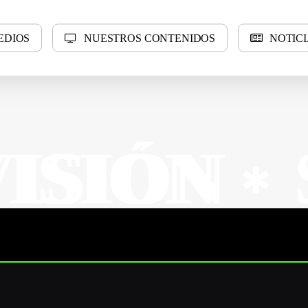
E
D
I
O
S
N
U
E
S
T
R
O
S
C
O
N
T
E
N
I
D
O
S
N
O
T
I
C
I
SUR M
✱