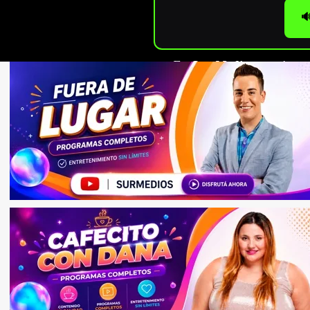

En
Sur Medios
seguimos c