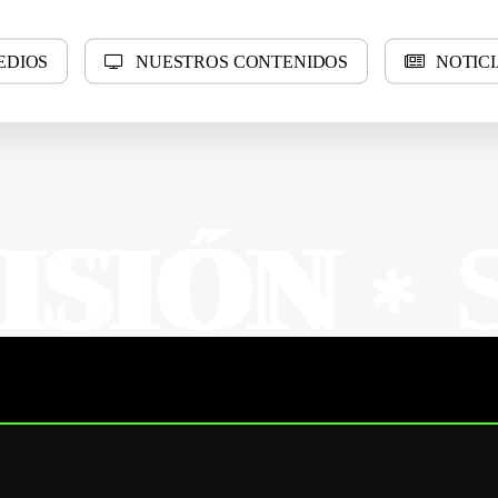
E
D
I
O
S
N
U
E
S
T
R
O
S
C
O
N
T
E
N
I
D
O
S
N
O
T
I
C
I
SUR M
✱