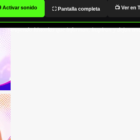
 Activar sonido
📺 Ver en 
⛶ Pantalla completa
onstruyendo historias que informan, inspiran y dejan una