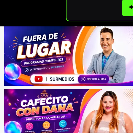

En
Sur Medios
seguimos c