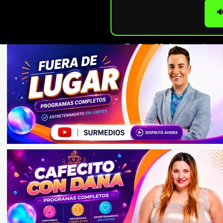

En
Sur Medios
seguimos c