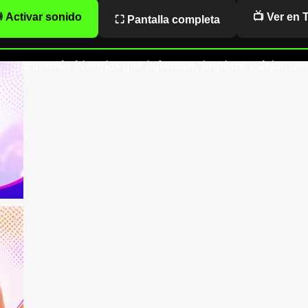
 Activar sonido
📺 Ver en 
⛶ Pantalla completa
onstruyendo historias que informan, inspiran y dejan una