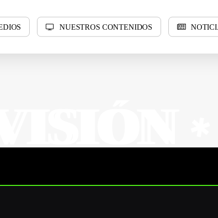
E
D
I
O
S
N
U
E
S
T
R
O
S
C
O
N
T
E
N
I
D
O
S
N
O
T
I
C
I
N
N
SUR 
✱