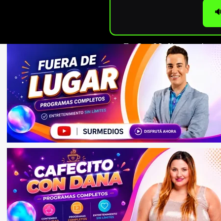

En
Sur Medios
seguimos c