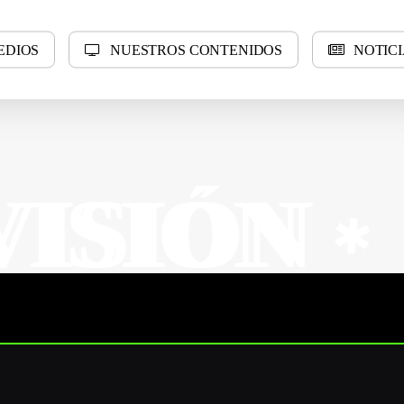
E
D
I
O
S
N
U
E
S
T
R
O
S
C
O
N
T
E
N
I
D
O
S
N
O
T
I
C
I
N
N
SUR 
✱