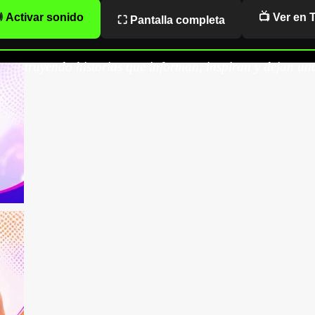
 Activar sonido
📺 Ver en 
⛶ Pantalla completa
onstruyendo historias que informan, inspiran y dejan una