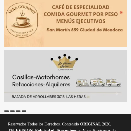
Reservados Todos los Derechos. Contenido
ORIGINAL
2026,
TELEVISION
,
Publicidad, Streamings
en
Vivo,
Programas de